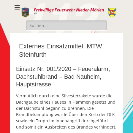
Freiwillige
Freiwillige Feuerwehr Nieder-Mörlen e.v.
Feuerwehr Nieder-
Suche
Mörlen e.V.
nach:
Externes Einsatzmittel:
MTW
Steinfurth
Einsatz Nr. 001/2020 – Feueralarm,
Dachstuhlbrand – Bad Nauheim,
Hauptstrasse
Vermutlich durch eine Silvesterrakete wurde die
Dachgaube eines Hauses in Flammen gesetzt und
der Dachstuhl begann zu brennen. Die
Brandbekämpfung wurde Über den Korb der DLK
sowie ein Trupp im Innenangriff durchgeführt
und somit ein Ausbreiten des Brandes verhindert.