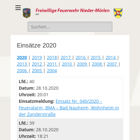
Freiwillige
Freiwillige Feuerwehr Nieder-Mörlen e.v.
Feuerwehr Nieder-
Suche
Mörlen e.V.
nach:
Einsätze 2020
2020
|
2019
|
2018
|
2017
|
2016
|
2015
|
2014
|
2013
|
2012
|
2011
|
2010
|
2009
|
2008
|
2007
|
2006
|
2005
|
2004
Lfd.:
40
Datum:
28.10.2020
Uhrzeit:
20:01
Einsatzmeldung:
Einsatz Nr. 040/2020 –
Feueralarm, BMA – Bad Nauheim, Wohnheim in
der Zanderstraße
Lfd.:
39
Datum:
28.10.2020
Uhrzeit:
18:21