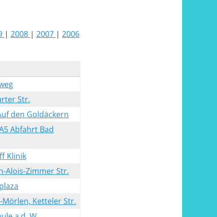
9
|
2008
|
2007
|
2006
nweg
rter Str.
 Auf den Goldäckern
 A5 Abfahrt Bad
f Klinik
n-Alois-Zimmer Str.
plaza
-Mörlen, Ketteler Str.
ule a.d. W.