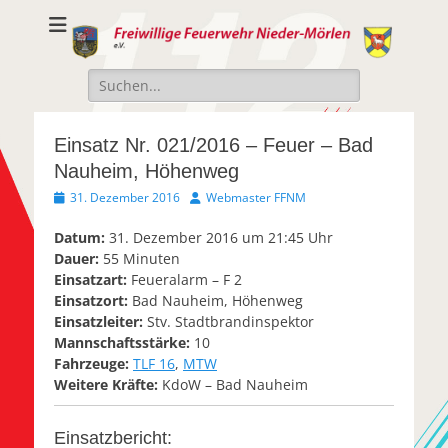
Freiwillige
Freiwillige Feuerwehr Nieder-Mörlen e.v.
Feuerwehr Nieder-
Suche
Mörlen e.V.
nach:
Einsatz Nr. 021/2016 – Feuer – Bad
Nauheim, Höhenweg
Veröffentlicht
Autor
31. Dezember 2016
Webmaster FFNM
am
Datum:
31. Dezember 2016 um 21:45 Uhr
Dauer:
55 Minuten
Einsatzart:
Feueralarm – F 2
Einsatzort:
Bad Nauheim, Höhenweg
Einsatzleiter:
Stv. Stadtbrandinspektor
Mannschaftsstärke:
10
Fahrzeuge:
TLF 16
,
MTW
Weitere Kräfte:
KdoW – Bad Nauheim
Einsatzbericht: