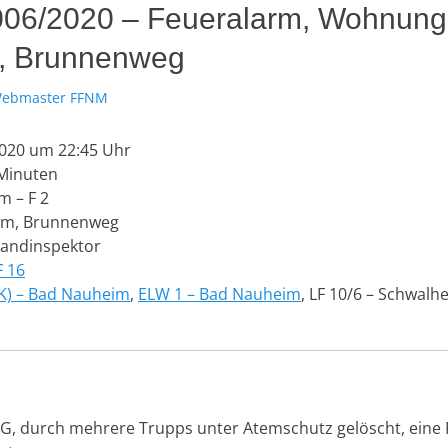
 006/2020 – Feueralarm, Wohnun
, Brunnenweg
or
ebmaster FFNM
2020 um 22:45 Uhr
Minuten
m – F 2
im, Brunnenweg
andinspektor
F 16
K) – Bad Nauheim
,
ELW 1 – Bad Nauheim
, LF 10/6 – Schwalh
, durch mehrere Trupps unter Atemschutz gelöscht, eine