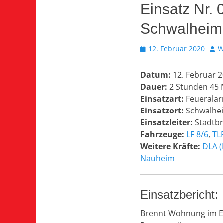
Einsatz Nr.
Schwalheim
Veröffentlicht
Aut
12. Februar 2020
W
am
Datum:
12. Februar 
Dauer:
2 Stunden 45 
Einsatzart:
Feueralar
Einsatzort:
Schwalhe
Einsatzleiter:
Stadtbr
Fahrzeuge:
LF 8/6
,
TL
Weitere Kräfte:
DLA (
Nauheim
Einsatzbericht:
Brennt Wohnung im EG