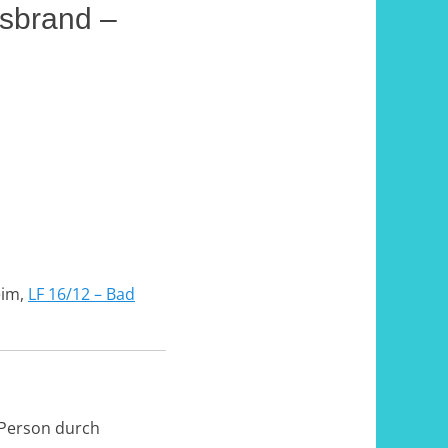
gsbrand –
eim,
LF 16/12 – Bad
 Person durch