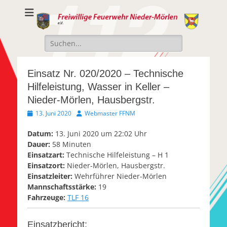
Freiwillige
Freiwillige Feuerwehr Nieder-Mörlen e.v.
Feuerwehr Nieder-
Suche
Mörlen e.V.
nach:
Einsatz Nr. 020/2020 – Technische
Hilfeleistung, Wasser in Keller –
Nieder-Mörlen, Hausbergstr.
Veröffentlicht
Autor
13. Juni 2020
Webmaster FFNM
am
Datum:
13. Juni 2020 um 22:02 Uhr
Dauer:
58 Minuten
Einsatzart:
Technische Hilfeleistung – H 1
Einsatzort:
Nieder-Mörlen, Hausbergstr.
Einsatzleiter:
Wehrführer Nieder-Mörlen
Mannschaftsstärke:
19
Fahrzeuge:
TLF 16
Einsatzbericht: