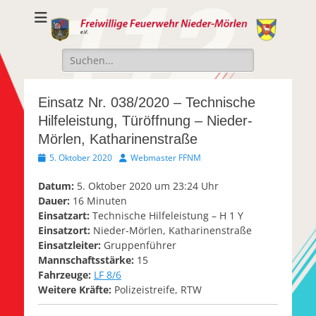
Freiwillige
Freiwillige Feuerwehr Nieder-Mörlen e.v.
Feuerwehr Nieder-
Suche
Mörlen e.V.
nach:
Einsatz Nr. 038/2020 – Technische
Hilfeleistung, Türöffnung – Nieder-
Mörlen, Katharinenstraße
Veröffentlicht
Autor
5. Oktober 2020
Webmaster FFNM
am
Datum:
5. Oktober 2020 um 23:24 Uhr
Dauer:
16 Minuten
Einsatzart:
Technische Hilfeleistung – H 1 Y
Einsatzort:
Nieder-Mörlen, Katharinenstraße
Einsatzleiter:
Gruppenführer
Mannschaftsstärke:
15
Fahrzeuge:
LF 8/6
Weitere Kräfte:
Polizeistreife, RTW