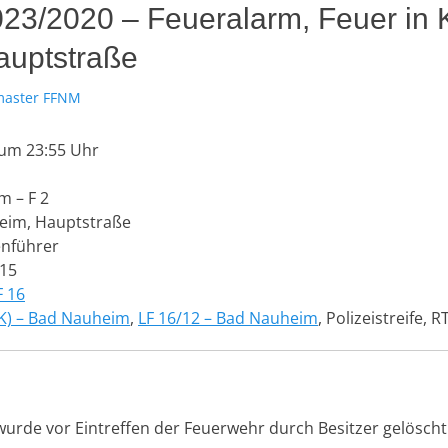
 023/2020 – Feueralarm, Feuer in
auptstraße
aster FFNM
 um 23:55 Uhr
m – F 2
im, Hauptstraße
nführer
15
F 16
K) – Bad Nauheim
,
LF 16/12 – Bad Nauheim
, Polizeistreife, 
wurde vor Eintreffen der Feuerwehr durch Besitzer gelöscht