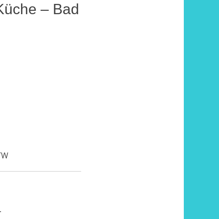
 Küche – Bad
RTW
.