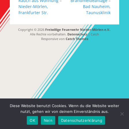
Beitrag:
Beitrag:
Rauch aus Wohnung –
Brandmeldeanlage –
Nieder-Mörlen,
Bad Nauheim,
Frankfurter Str.
Taunusklinik
Copyright © 2026
Freiwillige Feuerwehr Nieder-Mörlen e.V.
.
Alle Rechte vorbehalten.
Datenschutz
| Catch
Responsive von
Catch Themes
Diese Website benutzt Cookies. Wenn du die Website weiter
nutzt, gehen wir von deinem Einverständnis aus.
OK
Nein
Datenschutzerklärung