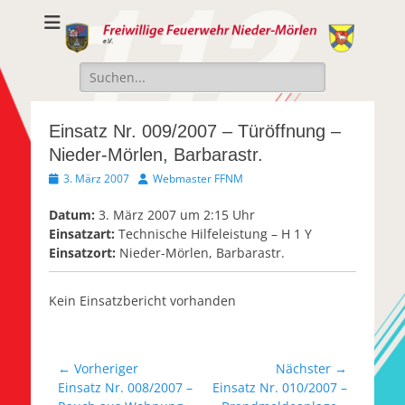
Freiwillige
Freiwillige Feuerwehr Nieder-Mörlen e.v.
Feuerwehr Nieder-
Suche
Mörlen e.V.
nach:
Einsatz Nr. 009/2007 – Türöffnung –
Nieder-Mörlen, Barbarastr.
Veröffentlicht
Autor
3. März 2007
Webmaster FFNM
am
Datum:
3. März 2007 um 2:15 Uhr
Einsatzart:
Technische Hilfeleistung – H 1 Y
Einsatzort:
Nieder-Mörlen, Barbarastr.
Kein Einsatzbericht vorhanden
Beitragsnavigation
← Vorheriger
Nächster →
Vorheriger
Nächster
Einsatz Nr. 008/2007 –
Einsatz Nr. 010/2007 –