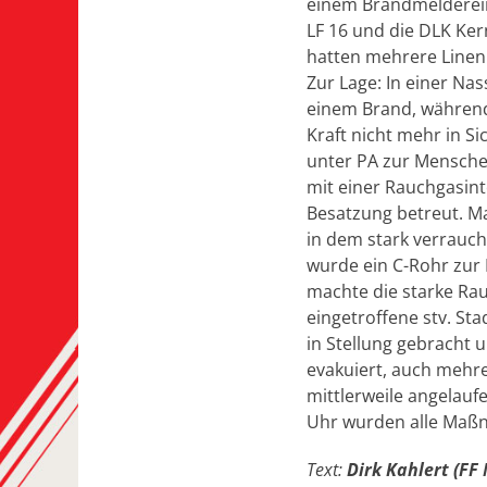
einem Brandmeldereinl
LF 16 und die DLK Ker
hatten mehrere Linen
Zur Lage: In einer Na
einem Brand, während
Kraft nicht mehr in S
unter PA zur Menschen
mit einer Rauchgasin
Besatzung betreut. M
in dem stark verrauch
wurde ein C-Rohr zur
machte die starke Rau
eingetroffene stv. St
in Stellung gebracht 
evakuiert, auch mehr
mittlerweile angelauf
Uhr wurden alle Maßn
Text:
Dirk Kahlert (FF