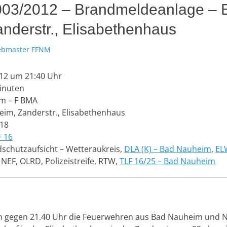
 003/2012 – Brandmeldeanlage – 
nderstr., Elisabethenhaus
r
bmaster FFNM
012 um 21:40 Uhr
inuten
m – F BMA
im, Zanderstr., Elisabethenhaus
18
F 16
schutzaufsicht – Wetteraukreis,
DLA (K) – Bad Nauheim
,
EL
, NEF, OLRD, Polizeistreife, RTW,
TLF 16/25 – Bad Nauheim
 gegen 21.40 Uhr die Feuerwehren aus Bad Nauheim und N