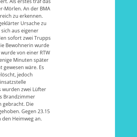
t. Als erstes traf das
der-Mörlen. An der BMA
reich zu erkennen.
geklärter Ursache zu
sich aus eigener
den sofort zwei Trupps
 Die Bewohnerin wurde
e wurde von einer RTW
enige Minuten später
ät gewesen wäre. Es
löscht, jedoch
insatzstelle
s wurden zwei Lüfter
das Brandzimmer
 gebracht. Die
fgehoben. Gegen 23.15
n den Heimweg an.