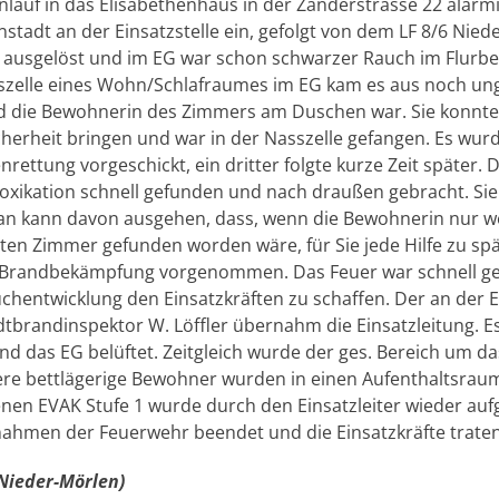
auf in das Elisabethenhaus in der Zanderstrasse 22 alarmier
nstadt an der Einsatzstelle ein, gefolgt von dem LF 8/6 Nie
 ausgelöst und im EG war schon schwarzer Rauch im Flurbe
sszelle eines Wohn/Schlafraumes im EG kam es aus noch un
 die Bewohnerin des Zimmers am Duschen war. Sie konnte 
icherheit bringen und war in der Nasszelle gefangen. Es wur
rettung vorgeschickt, ein dritter folgte kurze Zeit später.
toxikation schnell gefunden und nach draußen gebracht. Si
an kann davon ausgehen, dass, wenn die Bewohnerin nur w
ten Zimmer gefunden worden wäre, für Sie jede Hilfe zu sp
 Brandbekämpfung vorgenommen. Das Feuer war schnell ge
chentwicklung den Einsatzkräften zu schaffen. Der an der E
adtbrandinspektor W. Löffler übernahm die Einsatzleitung. E
und das EG belüftet. Zeitgleich wurde der ges. Bereich um 
ere bettlägerige Bewohner wurden in einen Aufenthaltsraum
enen EVAK Stufe 1 wurde durch den Einsatzleiter wieder au
ahmen der Feuerwehr beendet und die Einsatzkräfte trate
 Nieder-Mörlen)