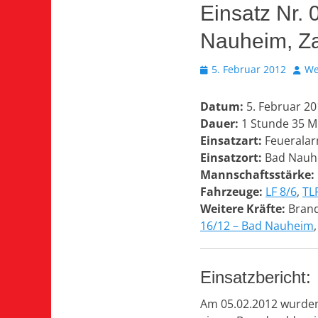
Einsatz Nr.
Nauheim, Za
Veröffentlicht
Auto
5. Februar 2012
We
am
Datum:
5. Februar 2
Dauer:
1 Stunde 35 M
Einsatzart:
Feueralar
Einsatzort:
Bad Nauhe
Mannschaftsstärke:
Fahrzeuge:
LF 8/6
,
TL
Weitere Kräfte:
Brand
16/12 – Bad Nauheim
Einsatzbericht:
Am 05.02.2012 wurden