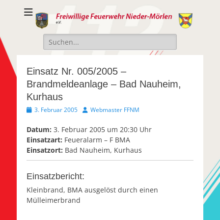
Freiwillige
Freiwillige Feuerwehr Nieder-Mörlen e.v.
Feuerwehr Nieder-
Suche
Mörlen e.V.
nach:
Einsatz Nr. 005/2005 –
Brandmeldeanlage – Bad Nauheim,
Kurhaus
Veröffentlicht
Autor
3. Februar 2005
Webmaster FFNM
am
Datum:
3. Februar 2005 um 20:30 Uhr
Einsatzart:
Feueralarm – F BMA
Einsatzort:
Bad Nauheim, Kurhaus
Einsatzbericht:
Kleinbrand, BMA ausgelöst durch einen
Mülleimerbrand