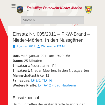
Freiwillige
Freiwillige Feuerwehr Nieder-Mörlen e.v.
Feuerwehr Nieder-
Suche
Mörlen e.V.
nach:
Einsatz Nr. 005/2011 – PKW-Brand –
Nieder-Mörlen, In den Nussgärten
Veröffentlicht
Autor
8. Januar 2011
Webmaster FFNM
am
Datum:
8. Januar 2011 um 19:20 Uhr
Dauer:
25 Minuten
Einsatzart:
Feueralarm – F 1
Einsatzort:
Nieder-Moerlen, In den Nussgaerten
Mannschaftsstärke:
12
Fahrzeuge:
LF 8/6
,
TLF 16
Weitere Kräfte:
LF 16/12 – Bad Nauheim
Einsatzbericht:
Beim Eintreffen der ersten Kräfte brannte der