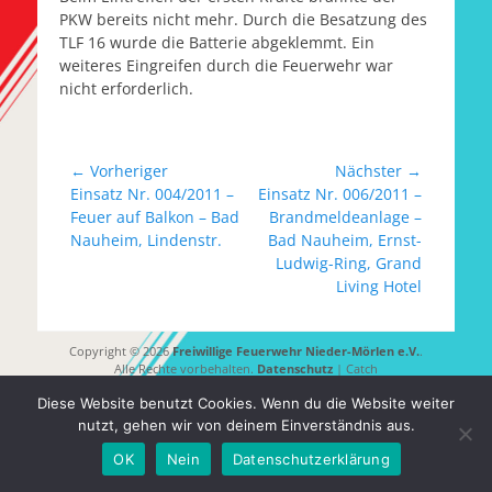
PKW bereits nicht mehr. Durch die Besatzung des
TLF 16 wurde die Batterie abgeklemmt. Ein
weiteres Eingreifen durch die Feuerwehr war
nicht erforderlich.
Beitragsnavigation
← Vorheriger
Nächster →
Vorheriger
Nächster
Einsatz Nr. 004/2011 –
Einsatz Nr. 006/2011 –
Beitrag:
Beitrag:
Feuer auf Balkon – Bad
Brandmeldeanlage –
Nauheim, Lindenstr.
Bad Nauheim, Ernst-
Ludwig-Ring, Grand
Living Hotel
Copyright © 2026
Freiwillige Feuerwehr Nieder-Mörlen e.V.
.
Alle Rechte vorbehalten.
Datenschutz
| Catch
Responsive von
Catch Themes
Diese Website benutzt Cookies. Wenn du die Website weiter
nutzt, gehen wir von deinem Einverständnis aus.
OK
Nein
Datenschutzerklärung