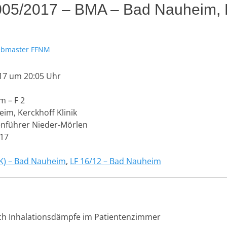
 005/2017 – BMA – Bad Nauheim, 
bmaster FFNM
17 um 20:05 Uhr
m – F 2
im, Kerckhoff Klinik
führer Nieder-Mörlen
17
K) – Bad Nauheim
,
LF 16/12 – Bad Nauheim
ch Inhalationsdämpfe im Patientenzimmer