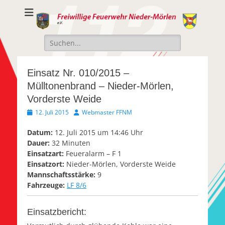
Freiwillige
Freiwillige Feuerwehr Nieder-Mörlen e.v.
Feuerwehr Nieder-
Suche
Mörlen e.V.
nach:
Einsatz Nr. 010/2015 –
Mülltonenbrand – Nieder-Mörlen,
Vorderste Weide
Veröffentlicht
Autor
12. Juli 2015
Webmaster FFNM
am
Datum:
12. Juli 2015 um 14:46 Uhr
Dauer:
32 Minuten
Einsatzart:
Feueralarm – F 1
Einsatzort:
Nieder-Mörlen, Vorderste Weide
Mannschaftsstärke:
9
Fahrzeuge:
LF 8/6
Einsatzbericht: