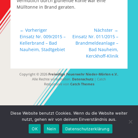
Vermutlich durch glühende Kohle war eine
Mülltonne in Brand geraten.
Beitragsnavigation
← Vorheriger
Nächster →
Vorheriger
Nächster
Einsatz Nr. 009/2015 –
Einsatz Nr. 011/2015 –
Beitrag:
Beitrag:
Kellerbrand – Bad
Brandmeldeanlage –
Nauheim, Stadtgebiet
Bad Nauheim,
Kerckhoff-Klinik
Copyright © 2026
Freiwillige Feuerwehr Nieder-Mörlen e.V.
.
Alle Rechte vorbehalten.
Datenschutz
| Catch
Responsive von
Catch Themes
Diese Website benutzt Cookies. Wenn du die Website weiter
nutzt, gehen wir von deinem Einverständnis aus.
OK
Nein
Datenschutzerklärung