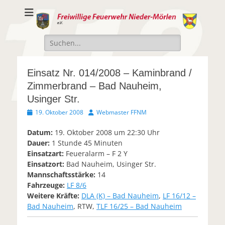
Freiwillige
Freiwillige Feuerwehr Nieder-Mörlen e.v.
Feuerwehr Nieder-
Suche
Mörlen e.V.
nach:
Einsatz Nr. 014/2008 – Kaminbrand /
Zimmerbrand – Bad Nauheim,
Usinger Str.
Veröffentlicht
Autor
19. Oktober 2008
Webmaster FFNM
am
Datum:
19. Oktober 2008 um 22:30 Uhr
Dauer:
1 Stunde 45 Minuten
Einsatzart:
Feueralarm – F 2 Y
Einsatzort:
Bad Nauheim, Usinger Str.
Mannschaftsstärke:
14
Fahrzeuge:
LF 8/6
Weitere Kräfte:
DLA (K) – Bad Nauheim
,
LF 16/12 –
Bad Nauheim
, RTW,
TLF 16/25 – Bad Nauheim