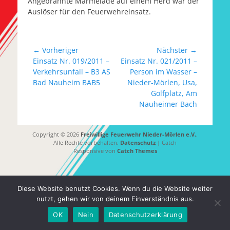
Angebrannte Marmelade auf einem Herd war der
Auslöser für den Feuerwehreinsatz.
Beitragsnavigation
← Vorheriger
Nächster →
Vorheriger
Nächster
Einsatz Nr. 019/2011 –
Einsatz Nr. 021/2011 –
Beitrag:
Beitrag:
Verkehrsunfall – B3 AS
Person im Wasser –
Bad Nauheim BAB5
Nieder-Mörlen, Usa,
Golfplatz, Am
Nauheimer Bach
Copyright © 2026
Freiwillige Feuerwehr Nieder-Mörlen e.V.
.
Alle Rechte vorbehalten.
Datenschutz
| Catch
Responsive von
Catch Themes
Diese Website benutzt Cookies. Wenn du die Website weiter
nutzt, gehen wir von deinem Einverständnis aus.
OK
Nein
Datenschutzerklärung