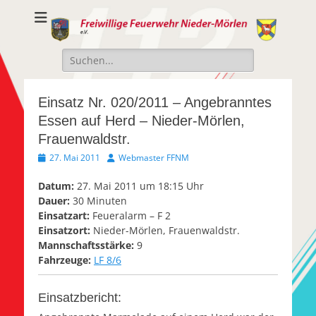
Freiwillige
Freiwillige Feuerwehr Nieder-Mörlen e.v.
Feuerwehr Nieder-
Suche
Mörlen e.V.
nach:
Einsatz Nr. 020/2011 – Angebranntes
Essen auf Herd – Nieder-Mörlen,
Frauenwaldstr.
Veröffentlicht
Autor
27. Mai 2011
Webmaster FFNM
am
Datum:
27. Mai 2011 um 18:15 Uhr
Dauer:
30 Minuten
Einsatzart:
Feueralarm – F 2
Einsatzort:
Nieder-Mörlen, Frauenwaldstr.
Mannschaftsstärke:
9
Fahrzeuge:
LF 8/6
Einsatzbericht: