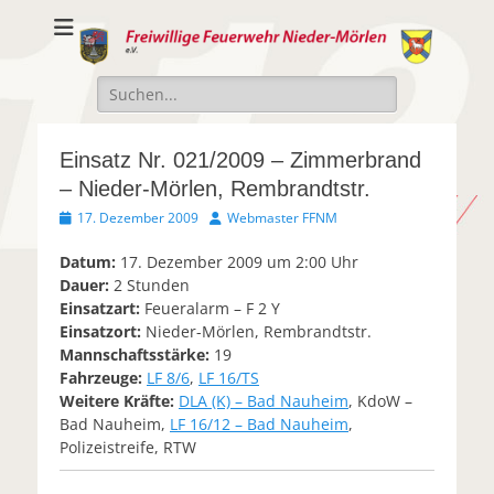
Freiwillige
Freiwillige Feuerwehr Nieder-Mörlen e.v.
Feuerwehr Nieder-
Suche
Mörlen e.V.
nach:
Einsatz Nr. 021/2009 – Zimmerbrand
– Nieder-Mörlen, Rembrandtstr.
Veröffentlicht
Autor
17. Dezember 2009
Webmaster FFNM
am
Datum:
17. Dezember 2009 um 2:00 Uhr
Dauer:
2 Stunden
Einsatzart:
Feueralarm – F 2 Y
Einsatzort:
Nieder-Mörlen, Rembrandtstr.
Mannschaftsstärke:
19
Fahrzeuge:
LF 8/6
,
LF 16/TS
Weitere Kräfte:
DLA (K) – Bad Nauheim
, KdoW –
Bad Nauheim,
LF 16/12 – Bad Nauheim
,
Polizeistreife, RTW