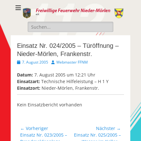
Freiwillige
Freiwillige Feuerwehr Nieder-Mörlen e.v.
Feuerwehr Nieder-
Suche
Mörlen e.V.
nach:
Einsatz Nr. 024/2005 – Türöffnung –
Nieder-Mörlen, Frankenstr.
Veröffentlicht
Autor
7. August 2005
Webmaster FFNM
am
Datum:
7. August 2005 um 12:21 Uhr
Einsatzart:
Technische Hilfeleistung – H 1 Y
Einsatzort:
Nieder-Mörlen, Frankenstr.
Kein Einsatzbericht vorhanden
Beitragsnavigation
← Vorheriger
Nächster →
Vorheriger
Nächster
Einsatz Nr. 023/2005 –
Einsatz Nr. 025/2005 –