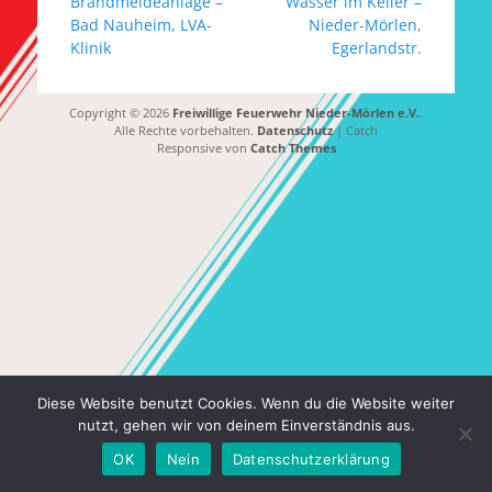
Beitrag:
Beitrag:
Brandmeldeanlage –
Wasser im Keller –
Bad Nauheim, LVA-
Nieder-Mörlen,
Klinik
Egerlandstr.
Copyright © 2026
Freiwillige Feuerwehr Nieder-Mörlen e.V.
.
Alle Rechte vorbehalten.
Datenschutz
| Catch
Responsive von
Catch Themes
Diese Website benutzt Cookies. Wenn du die Website weiter
nutzt, gehen wir von deinem Einverständnis aus.
OK
Nein
Datenschutzerklärung