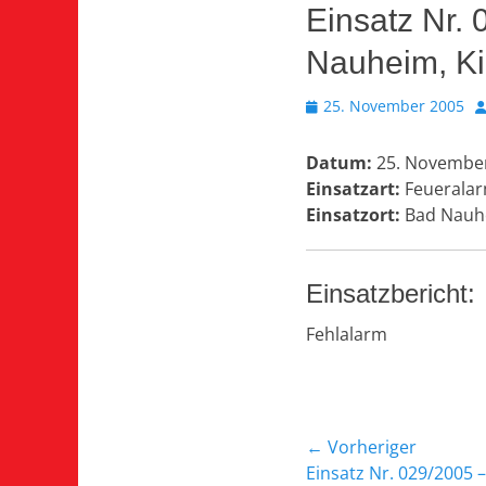
Einsatz Nr.
Nauheim, Ki
Veröffentlicht
A
25. November 2005
am
Datum:
25. November
Einsatzart:
Feueralar
Einsatzort:
Bad Nauhe
Einsatzbericht:
Fehlalarm
Beitragsnavi
← Vorheriger
Vorheriger
Einsatz Nr. 029/2005