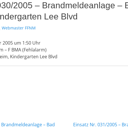
 030/2005 – Brandmeldeanlage – 
ndergarten Lee Blvd
utor
Webmaster FFNM
 2005 um 1:50 Uhr
m – F BMA (Fehlalarm)
im, Kindergarten Lee Blvd
gation
Nächster
 – Brandmeldeanlage – Bad
Einsatz Nr. 031/2005 – B