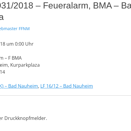
 031/2018 – Feueralarm, BMA – B
a
r
bmaster FFNM
018 um 0:00 Uhr
m – F BMA
im, Kurparkplaza
14
K) – Bad Nauheim
,
LF 16/12 – Bad Nauheim
ter Druckknopfmelder.