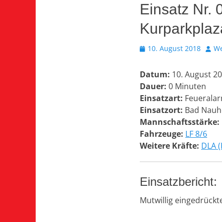
Einsatz Nr.
Kurparkplaz
Veröffentlicht
Auto
10. August 2018
We
am
Datum:
10. August 2
Dauer:
0 Minuten
Einsatzart:
Feueralar
Einsatzort:
Bad Nauhe
Mannschaftsstärke:
Fahrzeuge:
LF 8/6
Weitere Kräfte:
DLA (
Einsatzbericht:
Mutwillig eingedrück