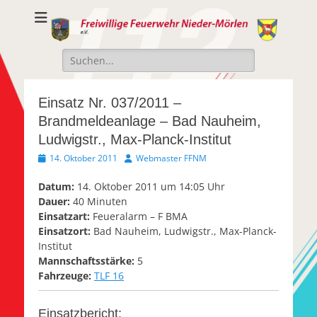
Freiwillige
Freiwillige Feuerwehr Nieder-Mörlen e.v.
Feuerwehr Nieder-
Suche
Mörlen e.V.
nach:
Einsatz Nr. 037/2011 –
Brandmeldeanlage – Bad Nauheim,
Ludwigstr., Max-Planck-Institut
Veröffentlicht
Autor
14. Oktober 2011
Webmaster FFNM
am
Datum:
14. Oktober 2011 um 14:05 Uhr
Dauer:
40 Minuten
Einsatzart:
Feueralarm – F BMA
Einsatzort:
Bad Nauheim, Ludwigstr., Max-Planck-
Institut
Mannschaftsstärke:
5
Fahrzeuge:
TLF 16
Einsatzbericht: