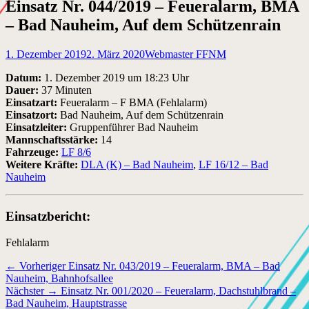
Einsatz Nr. 044/2019 – Feueralarm, BMA
– Bad Nauheim, Auf dem Schützenrain
Veröffentlicht
Autor
1. Dezember 2019
2. März 2020
Webmaster FFNM
am
Datum:
1. Dezember 2019 um 18:23 Uhr
Dauer:
37 Minuten
Einsatzart:
Feueralarm – F BMA (Fehlalarm)
Einsatzort:
Bad Nauheim, Auf dem Schützenrain
Einsatzleiter:
Gruppenführer Bad Nauheim
Mannschaftsstärke:
14
Fahrzeuge:
LF 8/6
Weitere Kräfte:
DLA (K) – Bad Nauheim
,
LF 16/12 – Bad
Nauheim
Einsatzbericht:
Fehlalarm
Beitragsnavigation
Vorheriger
← Vorheriger
Einsatz Nr. 043/2019 – Feueralarm, BMA – Bad
Beitrag:
Nauheim, Bahnhofsallee
Nächster
Nächster →
Einsatz Nr. 001/2020 – Feueralarm, Dachstuhlbrand –
Beitrag:
Bad Nauheim, Hauptstrasse