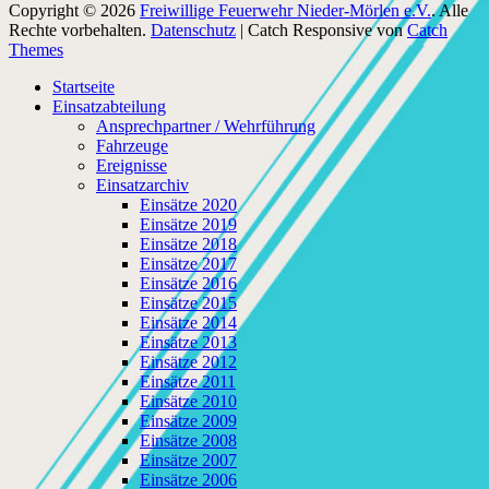
Copyright © 2026
Freiwillige Feuerwehr Nieder-Mörlen e.V.
. Alle
Rechte vorbehalten.
Datenschutz
| Catch Responsive von
Catch
Themes
Nach
Startseite
oben
Einsatzabteilung
scrollen
Ansprechpartner / Wehrführung
Fahrzeuge
Ereignisse
Einsatzarchiv
Einsätze 2020
Einsätze 2019
Einsätze 2018
Einsätze 2017
Einsätze 2016
Einsätze 2015
Einsätze 2014
Einsätze 2013
Einsätze 2012
Einsätze 2011
Einsätze 2010
Einsätze 2009
Einsätze 2008
Einsätze 2007
Einsätze 2006