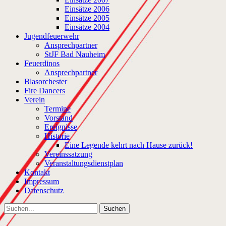
Einsätze 2006
Einsätze 2005
Einsätze 2004
Jugendfeuerwehr
Ansprechpartner
StJF Bad Nauheim
Feuerdinos
Ansprechpartner
Blasorchester
Fire Dancers
Verein
Termine
Vorstand
Ereignisse
Historie
Eine Legende kehrt nach Hause zurück!
Vereinssatzung
Veranstaltungsdienstplan
Kontakt
Impressum
Datenschutz
Suchen
Suche
nach: