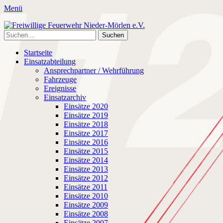
Menü
Freiwillige Feuerwehr Nieder-Mörlen e.V.
Freiwillige Feuerwehr Nieder-Mörlen e.v.
Suche
nach:
Primäres
Zum
Startseite
Inhalt
Einsatzabteilung
Menü
springen
Ansprechpartner / Wehrführung
Fahrzeuge
Ereignisse
Einsatzarchiv
Einsätze 2020
Einsätze 2019
Einsätze 2018
Einsätze 2017
Einsätze 2016
Einsätze 2015
Einsätze 2014
Einsätze 2013
Einsätze 2012
Einsätze 2011
Einsätze 2010
Einsätze 2009
Einsätze 2008
Einsätze 2007