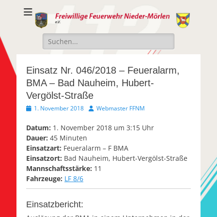
Freiwillige
Freiwillige Feuerwehr Nieder-Mörlen e.v.
Feuerwehr Nieder-
Suche
Mörlen e.V.
nach:
Einsatz Nr. 046/2018 – Feueralarm,
BMA – Bad Nauheim, Hubert-
Vergölst-Straße
Veröffentlicht
Autor
1. November 2018
Webmaster FFNM
am
Datum:
1. November 2018 um 3:15 Uhr
Dauer:
45 Minuten
Einsatzart:
Feueralarm – F BMA
Einsatzort:
Bad Nauheim, Hubert-Vergölst-Straße
Mannschaftsstärke:
11
Fahrzeuge:
LF 8/6
Einsatzbericht: