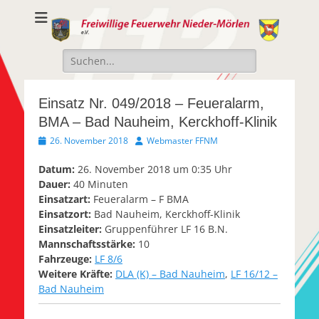
Freiwillige
Freiwillige Feuerwehr Nieder-Mörlen e.v.
Feuerwehr Nieder-
Suche
Mörlen e.V.
nach:
Einsatz Nr. 049/2018 – Feueralarm,
BMA – Bad Nauheim, Kerckhoff-Klinik
Veröffentlicht
Autor
26. November 2018
Webmaster FFNM
am
Datum:
26. November 2018 um 0:35 Uhr
Dauer:
40 Minuten
Einsatzart:
Feueralarm – F BMA
Einsatzort:
Bad Nauheim, Kerckhoff-Klinik
Einsatzleiter:
Gruppenführer LF 16 B.N.
Mannschaftsstärke:
10
Fahrzeuge:
LF 8/6
Weitere Kräfte:
DLA (K) – Bad Nauheim
,
LF 16/12 –
Bad Nauheim