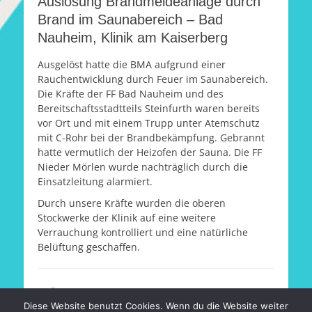
Auslösung Brandmeldeanlage durch
Brand im Saunabereich – Bad
Nauheim, Klinik am Kaiserberg
Ausgelöst hatte die BMA aufgrund einer
Rauchentwicklung durch Feuer im Saunabereich.
Die Kräfte der FF Bad Nauheim und des
Bereitschaftsstadtteils Steinfurth waren bereits
vor Ort und mit einem Trupp unter Atemschutz
mit C-Rohr bei der Brandbekämpfung. Gebrannt
hatte vermutlich der Heizofen der Sauna. Die FF
Nieder Mörlen wurde nachträglich durch die
Einsatzleitung alarmiert.
Durch unsere Kräfte wurden die oberen
Stockwerke der Klinik auf eine weitere
Verrauchung kontrolliert und eine natürliche
Belüftung geschaffen.
Beitragsnavigation
←
Ältere Beiträge
Diese Website benutzt Cookies. Wenn du die Website weiter