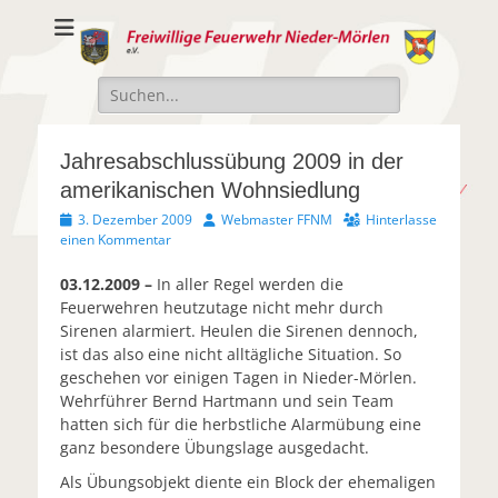
Freiwillige
Freiwillige Feuerwehr Nieder-Mörlen e.v.
Feuerwehr Nieder-
Suche
Mörlen e.V.
nach:
Jahresabschlussübung 2009 in der
amerikanischen Wohnsiedlung
Veröffentlicht
Autor
3. Dezember 2009
Webmaster FFNM
Hinterlasse
am
einen Kommentar
03.12.2009 –
In aller Regel werden die
Feuerwehren heutzutage nicht mehr durch
Sirenen alarmiert. Heulen die Sirenen dennoch,
ist das also eine nicht alltägliche Situation. So
geschehen vor einigen Tagen in Nieder-Mörlen.
Wehrführer Bernd Hartmann und sein Team
hatten sich für die herbstliche Alarmübung eine
ganz besondere Übungslage ausgedacht.
Als Übungsobjekt diente ein Block der ehemaligen