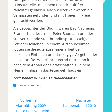
„Einsatzstelle“ mit einem Hochdrucklüfter
rauchfrei geblasen. Nach kurzer Zeit waren die
Vermissten gefunden und mit Tragen in Freie
gebracht worden.
Als Beobachter der Übung waren Bad Nauheims
Brandschutzdezernent Peter Baumann und der
stellvertretende Stadtbrandinspektor Wolfgang
Löffler erschienen. In einem kurzen Resümee
lobten sie die gute Zusammenarbeit der
einzelnen Einheiten und das zügige Vorgehen der
Einsatzkräfte. Wehrführer Bernd Hartmann lud
nach dem Abbau der Gerätschaften zu einem
kleinen Imbiss in das Feuerwehrhaus ein.
Text:
Robert Winkler, FF Nieder-Mörlen
Kategorien
Einsatzabteilung
Beitragsnavigation
← Vorheriger
Nächster →
Vorheriger
Nächster
Alarmübung 2009 –
Kappenabend 2010
Beitrag:
Beitrag:
Dolce Bad Nauheim