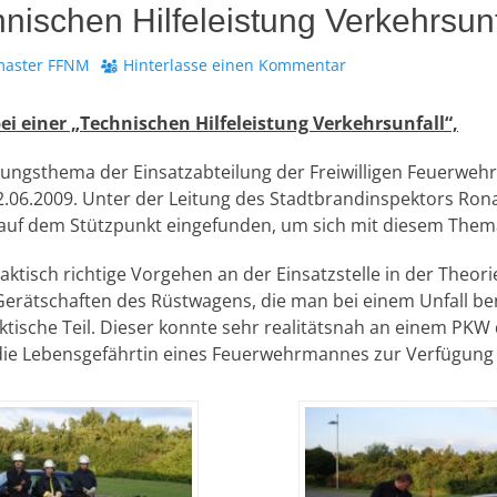
nischen Hilfeleistung Verkehrsunf
aster FFNM
Hinterlasse einen Kommentar
ei einer „Technischen Hilfeleistung Verkehrsunfall“,
dungsthema der Einsatzabteilung der Freiwilligen Feuerwe
06.2009. Unter der Leitung des Stadtbrandinspektors Ron
e auf dem Stützpunkt eingefunden, um sich mit diesem Them
aktisch richtige Vorgehen an der Einsatzstelle in der Theori
Gerätschaften des Rüstwagens, die man bei einem Unfall be
ktische Teil. Dieser konnte sehr realitätsnah an einem PK
ie Lebensgefährtin eines Feuerwehrmannes zur Verfügung g