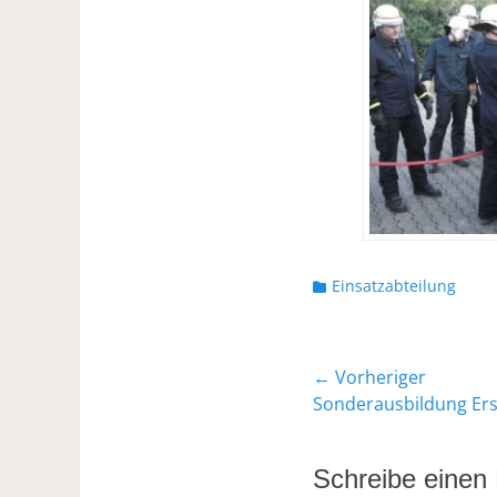
Kategorien
Einsatzabteilung
Beitragsnavi
← Vorheriger
Vorheriger
Sonderausbildung Erst
Beitrag:
Schreibe eine