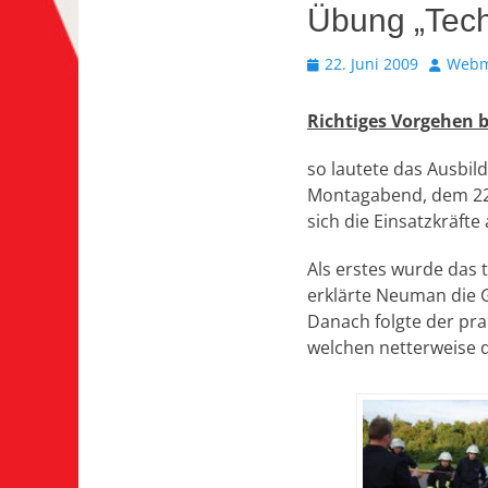
Übung „Tech
Veröffentlicht
Autor
22. Juni 2009
Webm
am
Richtiges Vorgehen b
so lautete das Ausbil
Montagabend, dem 22.
sich die Einsatzkräft
Als erstes wurde das t
erklärte Neuman die 
Danach folgte der pra
welchen netterweise d