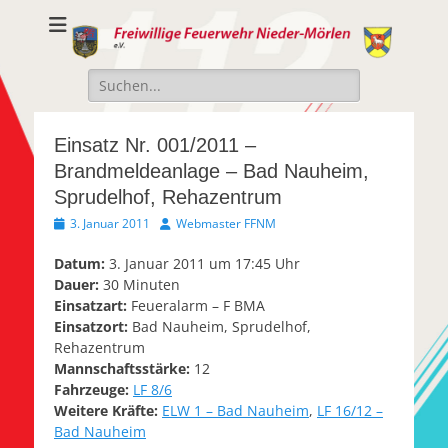
Freiwillige
Freiwillige Feuerwehr Nieder-Mörlen e.v.
Feuerwehr Nieder-
Suche
Mörlen e.V.
nach:
Einsatz Nr. 001/2011 –
Brandmeldeanlage – Bad Nauheim,
Sprudelhof, Rehazentrum
Veröffentlicht
Autor
3. Januar 2011
Webmaster FFNM
am
Datum:
3. Januar 2011 um 17:45 Uhr
Dauer:
30 Minuten
Einsatzart:
Feueralarm – F BMA
Einsatzort:
Bad Nauheim, Sprudelhof,
Rehazentrum
Mannschaftsstärke:
12
Fahrzeuge:
LF 8/6
Weitere Kräfte:
ELW 1 – Bad Nauheim
,
LF 16/12 –
Bad Nauheim