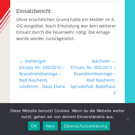
Einsatzbericht:
Ohne ersichtlichen Grund hatte ein Melder im 6.
OG ausgelöst. Nach Erkundung war kein weiterer
Einsatz durch die Feuerwehr nötig. Die Anlage
wurde wieder zurückgesetzt.
Beitragsnavigation
← Vorheriger
Nächster →
Vorheriger
Nächster
Einsatz Nr. 030/2010 –
Einsatz Nr. 002/2011 –
Beitrag:
Beitrag:
Brandmeldeanlage –
Brandmeldeanlage –
Bad Nauheim,
Bad Nauheim,
Lindenstr., Haus Elvira
Sprudelhof, Badehaus
2
Diese Website benutzt Cookies. Wenn du die Website weiter
Copyright © 2026
Freiwillige Feuerwehr Nieder-Mörlen e.V.
.
Alle Rechte vorbehalten.
Datenschutz
| Catch
nutzt, gehen wir von deinem Einverständnis aus.
Responsive von
Catch Themes
OK
Nein
Datenschutzerklärung