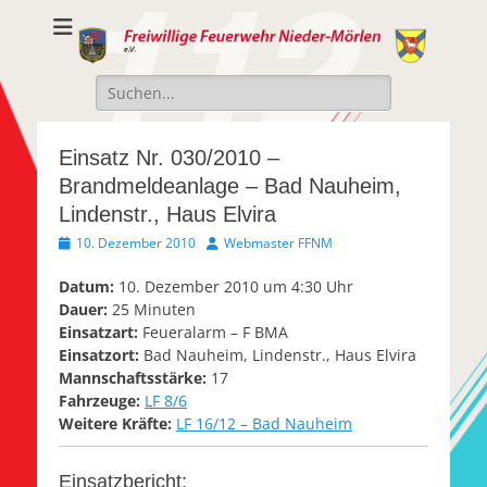
Freiwillige
Freiwillige Feuerwehr Nieder-Mörlen e.v.
Feuerwehr Nieder-
Suche
Mörlen e.V.
nach:
Einsatz Nr. 030/2010 –
Brandmeldeanlage – Bad Nauheim,
Lindenstr., Haus Elvira
Veröffentlicht
Autor
10. Dezember 2010
Webmaster FFNM
am
Datum:
10. Dezember 2010 um 4:30 Uhr
Dauer:
25 Minuten
Einsatzart:
Feueralarm – F BMA
Einsatzort:
Bad Nauheim, Lindenstr., Haus Elvira
Mannschaftsstärke:
17
Fahrzeuge:
LF 8/6
Weitere Kräfte:
LF 16/12 – Bad Nauheim
Einsatzbericht: