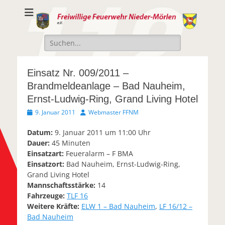
Freiwillige
Freiwillige Feuerwehr Nieder-Mörlen e.v.
Feuerwehr Nieder-
Suche
Mörlen e.V.
nach:
Einsatz Nr. 009/2011 –
Brandmeldeanlage – Bad Nauheim,
Ernst-Ludwig-Ring, Grand Living Hotel
Veröffentlicht
Autor
9. Januar 2011
Webmaster FFNM
am
Datum:
9. Januar 2011 um 11:00 Uhr
Dauer:
45 Minuten
Einsatzart:
Feueralarm – F BMA
Einsatzort:
Bad Nauheim, Ernst-Ludwig-Ring,
Grand Living Hotel
Mannschaftsstärke:
14
Fahrzeuge:
TLF 16
Weitere Kräfte:
ELW 1 – Bad Nauheim
,
LF 16/12 –
Bad Nauheim