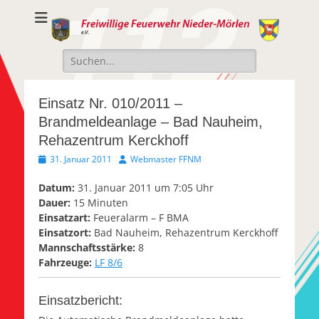
Freiwillige
Freiwillige Feuerwehr Nieder-Mörlen e.v.
Feuerwehr Nieder-
Suche
Mörlen e.V.
nach:
Einsatz Nr. 010/2011 –
Brandmeldeanlage – Bad Nauheim,
Rehazentrum Kerckhoff
Veröffentlicht
Autor
31. Januar 2011
Webmaster FFNM
am
Datum:
31. Januar 2011 um 7:05 Uhr
Dauer:
15 Minuten
Einsatzart:
Feueralarm – F BMA
Einsatzort:
Bad Nauheim, Rehazentrum Kerckhoff
Mannschaftsstärke:
8
Fahrzeuge:
LF 8/6
Einsatzbericht: