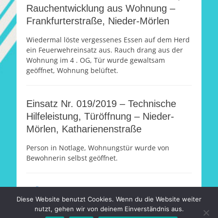
Rauchentwicklung aus Wohnung –
Frankfurterstraße, Nieder-Mörlen
Wiedermal löste vergessenes Essen auf dem Herd
ein Feuerwehreinsatz aus. Rauch drang aus der
Wohnung im 4 . OG, Tür wurde gewaltsam
geöffnet, Wohnung belüftet.
Einsatz Nr. 019/2019 – Technische
Hilfeleistung, Türöffnung – Nieder-
Mörlen, Katharienenstraße
Person in Notlage, Wohnungstür wurde von
Bewohnerin selbst geöffnet.
Beitragsnavigation
←
Ältere Beiträge
Diese Website benutzt Cookies. Wenn du die Website weiter
nutzt, gehen wir von deinem Einverständnis aus.
Copyright © 2026
Freiwillige Feuerwehr Nieder-Mörlen e.V.
.